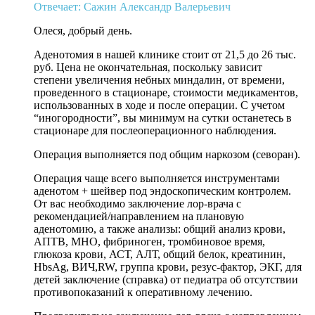
Отвечает: Сажин Александр Валерьевич
Олеся, добрый день.
Аденотомия в нашей клинике стоит от 21,5 до 26 тыс.
руб. Цена не окончательная, поскольку зависит
степени увеличения небных миндалин, от времени,
проведенного в стационаре, стоимости медикаментов,
использованных в ходе и после операции. С учетом
“иногородности”, вы минимум на сутки останетесь в
стационаре для послеоперационного наблюдения.
Операция выполняется под общим наркозом (севоран).
Операция чаще всего выполняется инструментами
аденотом + шейвер под эндоскопическим контролем.
От вас необходимо заключение лор-врача с
рекомендацией/направлением на плановую
аденотомию, а также анализы: общий анализ крови,
АПТВ, МНО, фибриноген, тромбиновое время,
глюкоза крови, АСТ, АЛТ, общий белок, креатинин,
HbsAg, ВИЧ,RW, группа крови, резус-фактор, ЭКГ, для
детей заключение (справка) от педиатра об отсутствии
противопоказаний к оперативному лечению.