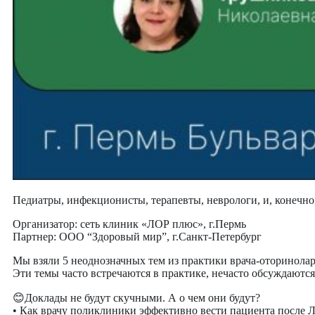
Педиатры, инфекционисты, терапевты, неврологи, и, конечно
Организатор: сеть клиник «ЛОР плюс», г.Пермь
Партнер: ООО “Здоровый мир”, г.Санкт-Петербург
Мы взяли 5 неоднозначных тем из практики врача-оторинола
Эти темы часто встречаются в практике, нечасто обсуждаютс
😊Доклады не будут скучными. А о чем они будут?
• Как врачу поликлиники эффективно вести пациента после 