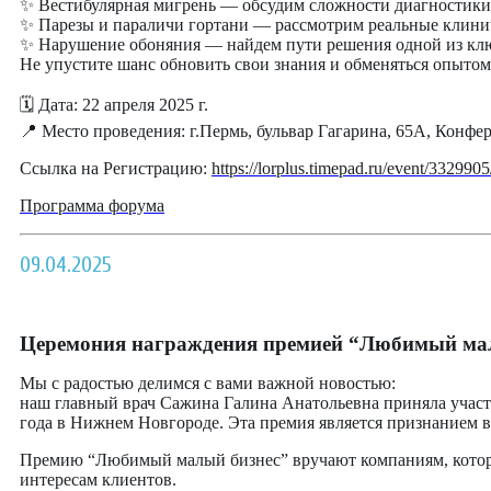
✨ Вестибулярная мигрень — обсудим сложности диагностики
✨ Парезы и параличи гортани — рассмотрим реальные клинич
✨ Нарушение обоняния — найдем пути решения одной из клю
Не упустите шанс обновить свои знания и обменяться опытом
🗓 Дата: 22 апреля 2025 г.
📍 Место проведения: г.Пермь, бульвар Гагарина, 65А, Конфе
Ссылка на Регистрацию:
https://lorplus.timepad.ru/event/3329905
Программа форума
09.04.2025
Церемония награждения премией “Любимый мал
Мы с радостью делимся с вами важной новостью:
наш главный врач Сажина Галина Анатольевна приняла учас
года в Нижнем Новгороде. Эта премия является признанием
Премию “Любимый малый бизнес” вручают компаниям, которые
интересам клиентов.