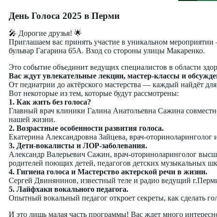
День Голоса 2025 в Перми
🎤 Дорогие друзья! 🌟
Приглашаем вас принять участие в уникальном мероприятии —
бульвар Гагарина 65А. Вход со стороны улицы Макаренко.
Это событие объединит ведущих специалистов в области здоро
Вас ждут увлекательные лекции, мастер-классы и обсужд
От педиатрии до актёрского мастерства — каждый найдёт для 
Вот некоторые из тем, которые будут рассмотрены:
1. Как жить без голоса?
Главный врач клиники Галина Анатольевна Сажина совместно 
нашей жизни.
2. Возрастные особенности развития голоса.
Екатерина Александровна Зайцева, врач-оториноларинголог и 
3. Дети-вокалисты и ЛОР-заболевания.
Александр Валерьевич Сажин, врач-оториноларинголог высшей
родителей поющих детей, педагогов детских музыкальных шк
4. Гигиена голоса и Мастерство актерской речи в жизни.
Сергей Двинянинов, известный теле и радио ведущий г.Перми
5. Лайфхаки вокального педагога.
Опытный вокальный педагог откроет секреты, как сделать го
И это лишь малая часть программы! Вас ждет много интересн