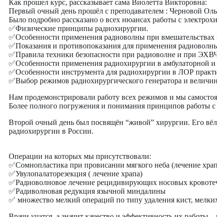
Как прошел курс, рассказывает сама Виолетта Викторовна:
Первый очный день прошёл с преподавателем : Черновой Ольг
Было подробно рассказано о всех нюансах работы с электрох
✅Физические принципы радиохирургии.
✅Особенности применения радиоволны при вмешательствах 
✅Показания и противопоказания для применения радиоволн
✅Правила техники безопасности при радиоволне и при ЭХВЧ
✅Особенности применения радиохирургии в амбулаторной и
✅Особенности инструмента для радиохирургии в ЛОР практ
✅Выбор режимов радиохирургического генератора и величи
Нам продемонстрировали работу всех режимов и мы самостоя
Более полного погружения и понимания принципов работы с о
Второй очный день был посвящён “живой” хирургии. Его вёл 
радиохирургии в России.
Операции на которых мы присутствовали:
✅Сомнопластика при провисании мягкого неба (лечение храп
✅Увулопалаторезекция ( лечение храпа)
✅Радиоволновое лечение рецидивирующих носовых кровотеч
✅Радиволновая редукция язычной миндалины
✅ множество мелкий операций по типу удаления кист, мелки
Врачи учатся, а значит качество и эффективность их работы –