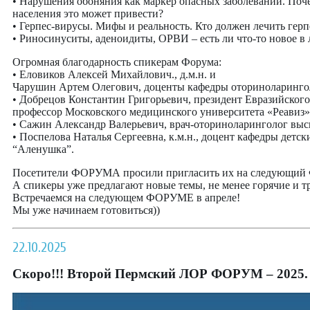
• Нарушения обоняния как маркер опасных заболеваний. Поче
населения это может привести?
• Герпес-вирусы. Мифы и реальность. Кто должен лечить гер
• Риносинуситы, аденоидиты, ОРВИ – есть ли что-то новое в 
Огромная благодарность спикерам Форума:
• Еловиков Алексей Михайлович., д.м.н. и
Чарушин Артем Олегович, доценты кафедры оториноларинг
• Добрецов Константин Григорьевич, президент Евразийского
профессор Московского медицинского университета «Реавиз»
• Сажин Александр Валерьевич, врач-оториноларинголог выс
• Поспелова Наталья Сергеевна, к.м.н., доцент кафедры д
“Аленушка”.
Посетители ФОРУМА просили пригласить их на следующи
А спикеры уже предлагают новые темы, не менее горячие и 
Встречаемся на следующем ФОРУМЕ в апреле!
Мы уже начинаем готовиться))
22.10.2025
Скоро!!! Второй Пермский ЛОР ФОРУМ – 2025.