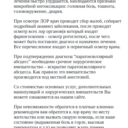
лечения быстро ухудшается, наблюдаются признаки
микробной интоксикации: головная боль, тошнота,
головокружение, диарея.
При осмотре ЛОР врач проводит сбор жалоб, собирает
подробный анамнез заболевания, после проводит
осмотр всех лор органов(в который входит
фарингоскопия – осмотр ротоглотки), после чего
может быть поставлен диагноз и назначено лечение.
Все перечисленное входит в первичный осмотр врача.
При подтверждении диагноза “паратонзиллярный
абсцесс” необходимо срочное хирургическое
вмешательство – вскрытие паратонзиллярного
абсцесса. Как правило это вмешательство
производится под местной анестезией.
Со стоимостью основных услуг, дополнительных
манипуляций и хирургических вмешательств Вы
можете ознакомится на нашем сайте.
При невозможности обратится в платные клиники
рекомендуем вам обратится к лор врачу по месту
жительства или вызвать скорую помощь, если ваше
состояние (выраженная боль в горле, высокая
температура и т.п) не позволяет ждать приема.