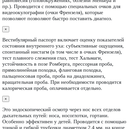
равновесия (головокружениях, болезни Меньера и
пр.). Проводится с помощью специальных очков для
видеоокулографии (очки Френзеля), которые
позволяют позволяют быстро поставить диагноз.
×
Вестибулярный паспорт включает оценку показателей
состояния внутреннего уха: субъективные ощущения,
спонтанный нистагм (в том числе в очках Френзеля),
тест плавного слежения глаз, тест Хальмаги,
устойчивость в позе Ромберга, прессорная проба,
прямолинейная походка, фланговая походка,
пальценосовая проба, проба на диадохокинез,
вращательная проба. При необходимости проводится
калорическая проба, оплачивается отдельно.
×
Это эндоскопический осмотр через нос всех отделов
дыхательных путей: носа, носоглотки, гортани.
Особенно эффективен у детей. Проводится с помощью
тонкой и гибкой трубочки диаметром 2,4 мм, на конце