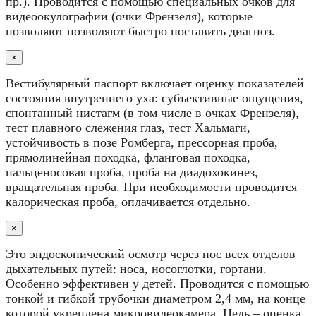
пр.). Проводится с помощью специальных очков для
видеоокулографии (очки Френзеля), которые
позволяют позволяют быстро поставить диагноз.
×
Вестибулярный паспорт включает оценку показателей
состояния внутреннего уха: субъективные ощущения,
спонтанный нистагм (в том числе в очках Френзеля),
тест плавного слежения глаз, тест Хальмаги,
устойчивость в позе Ромберга, прессорная проба,
прямолинейная походка, фланговая походка,
пальценосовая проба, проба на диадохокинез,
вращательная проба. При необходимости проводится
калорическая проба, оплачивается отдельно.
×
Это эндоскопический осмотр через нос всех отделов
дыхательных путей: носа, носоглотки, гортани.
Особенно эффективен у детей. Проводится с помощью
тонкой и гибкой трубочки диаметром 2,4 мм, на конце
которой укреплена микровидеокамера. Цель – оценка